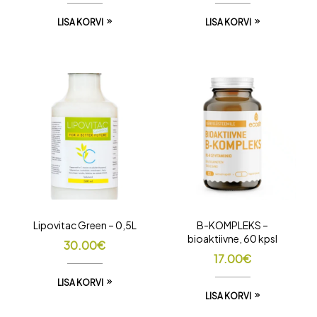
LISA KORVI
LISA KORVI
Lipovitac Green – 0,5L
B-KOMPLEKS –
bioaktiivne, 60 kpsl
30.00
€
17.00
€
LISA KORVI
LISA KORVI