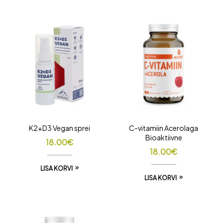
K2+D3 Vegan sprei
C-vitamiin Acerolaga
Bioaktiivne
18.00
€
18.00
€
LISA KORVI
LISA KORVI