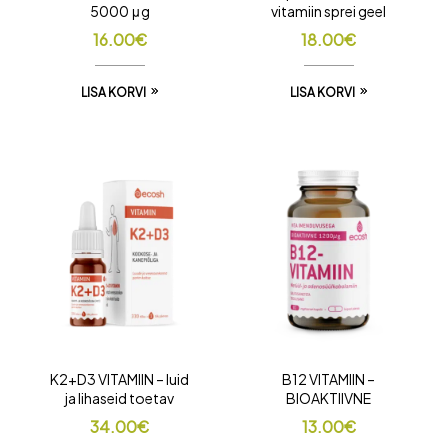
5000 μg
vitamiin sprei geel
16.00
€
18.00
€
LISA KORVI
LISA KORVI
K2+D3 VITAMIIN – luid
B12 VITAMIIN –
ja lihaseid toetav
BIOAKTIIVNE
34.00
€
13.00
€