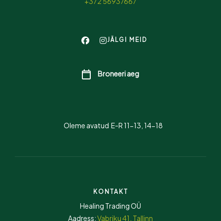
+372 56937667
JÄLGI MEID
Broneeri aeg
Oleme avatud E-R 11-13, 14-18
KONTAKT
Healing Trading OÜ
Aadress:
Vabriku 41, Tallinn