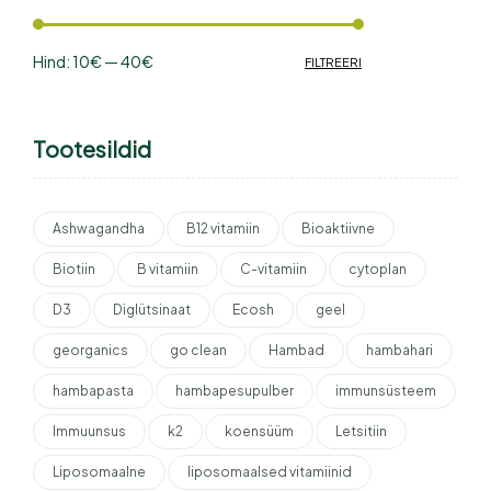
Hind:
10€
—
40€
FILTREERI
Tootesildid
Ashwagandha
B12 vitamiin
Bioaktiivne
Biotiin
B vitamiin
C-vitamiin
cytoplan
D3
Diglütsinaat
Ecosh
geel
georganics
go clean
Hambad
hambahari
hambapasta
hambapesupulber
immunsüsteem
Immuunsus
k2
koensüüm
Letsitiin
Liposomaalne
liposomaalsed vitamiinid