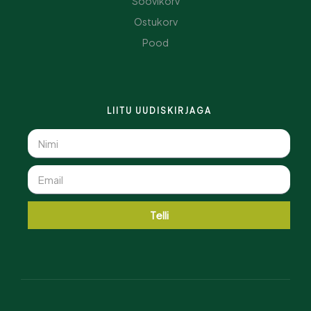
Soovikorv
Ostukorv
Pood
LIITU UUDISKIRJAGA
Telli