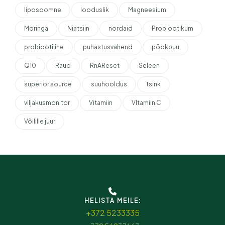
liposoomne
looduslik
Magneesium
Moringa
Niatsiin
nordaid
Probiootikum
probiootiline
puhastusvahend
pöökpuu
Q10
Raud
RnAReset
Seleen
superior source
suuhooldus
tsink
viljakusmonitor
Vitamiin
VItamiin C
Võilille juur
HELISTA MEILE:
+372 5233335