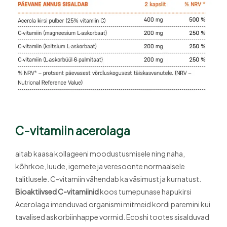
C-vitamiin acerolaga
aitab kaasa kollageeni moodustusmisele ning naha,
kõhrkoe, luude, igemete ja veresoonte normaalsele
talitlusele. C-vitamiin vähendab ka väsimust ja kurnatust.
Bioaktiivsed C-vitamiinid
koos tumepunase hapukirsi
Acerolaga imenduvad organismi mitmeid kordi paremini kui
tavalised askorbiinhappe vormid. Ecoshi tootes sisalduvad