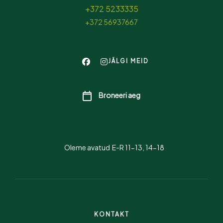
+372 5233335
+372 56937667
JÄLGI MEID
Broneeri aeg
Oleme avatud E-R 11-13, 14-18
KONTAKT