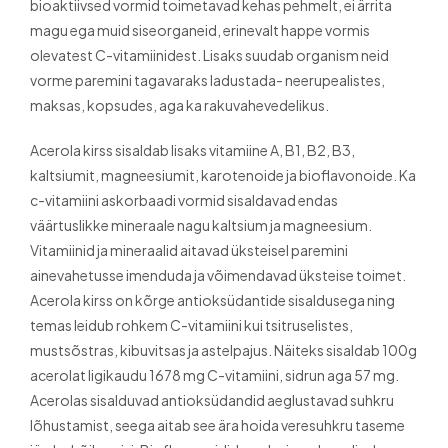
bioaktiivsed vormid toimetavad kehas pehmelt, ei ärrita
magu ega muid siseorganeid, erinevalt happe vormis
olevatest C-vitamiinidest. Lisaks suudab organism neid
vorme paremini tagavaraks ladustada- neerupealistes,
maksas, kopsudes, aga ka rakuvahevedelikus.
Acerola kirss sisaldab lisaks vitamiine A, B1, B2, B3,
kaltsiumit, magneesiumit, karotenoide ja bioflavonoide. Ka
c-vitamiini askorbaadi vormid sisaldavad endas
väärtuslikke mineraale nagu kaltsium ja magneesium.
Vitamiinid ja mineraalid aitavad üksteisel paremini
ainevahetusse imenduda ja võimendavad üksteise toimet.
Acerola kirss on kõrge antioksüdantide sisaldusega ning
temas leidub rohkem C-vitamiini kui tsitruselistes,
mustsõstras, kibuvitsas ja astelpajus. Näiteks sisaldab 100g
acerolat ligikaudu 1678 mg C-vitamiini, sidrun aga 57 mg.
Acerolas sisalduvad antioksüdandid aeglustavad suhkru
lõhustamist, seega aitab see ära hoida veresuhkru taseme