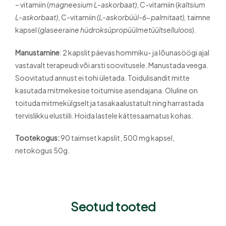
– vitamiin (
magneesium L-askorbaat)
, C-vitamiin (
kaltsium
L-askorbaat)
, C-vitamiin
(L-askorbüül-6-palmitaat),
taimne
kapsel (
glaseeraine hüdroksüpropüülmetüültselluloos
).
Manustamine
: 2 kapslit päevas hommiku- ja lõunasöögi ajal
vastavalt terapeudi või arsti soovitusele. Manustada veega.
Soovitatud annust ei tohi ületada. Toidulisandit mitte
kasutada mitmekesise toitumise asendajana. Oluline on
toituda mitmekülgselt ja tasakaalustatult ning harrastada
tervislikku elustiili. Hoida lastele kättesaamatus kohas.
Tootekogus:
90 taimset kapslit, 500 mg kapsel,
netokogus 50g.
Seotud tooted