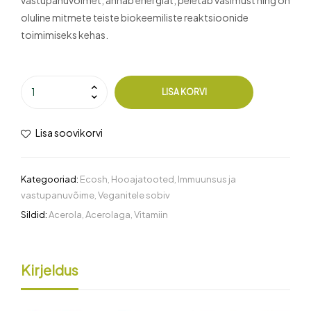
oluline mitmete teiste biokeemiliste reaktsioonide
toimimiseks kehas.
LISA KORVI
Lisa soovikorvi
Kategooriad:
Ecosh
,
Hooajatooted
,
Immuunsus ja
vastupanuvõime
,
Veganitele sobiv
Sildid:
Acerola
,
Acerolaga
,
Vitamiin
Kirjeldus