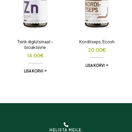
Tsink diglütsinaat –
Korditseps, Ecosh
bioaktiivne
20.00
€
14.00
€
LISA KORVI
LISA KORVI
HELISTA MEILE: