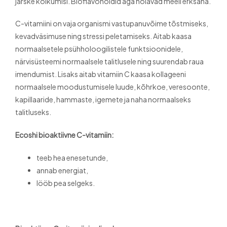
järske kõikumisi. Bioflavonoidid aga hoiavad meeli erksana.
C-vitamiini on vaja organismi vastupanuvõime tõstmiseks,
kevadväsimuse ning stressi peletamiseks. Aitab kaasa
normaalsetele psühholoogilistele funktsioonidele,
närvisüsteemi normaalsele talitlusele ning suurendab raua
imendumist. Lisaks aitab vitamiin C kaasa kollageeni
normaalsele moodustumisele luude, kõhrkoe, veresoonte,
kapillaaride, hammaste, igemete ja naha normaalseks
talitluseks.
Ecoshi bioaktiivne C-vitamiin:
teeb hea enesetunde,
annab energiat,
lööb pea selgeks.