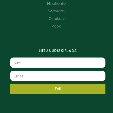
Minu konto
Soovikorv
Ostukorv
Pood
LIITU UUDISKIRJAGA
Telli