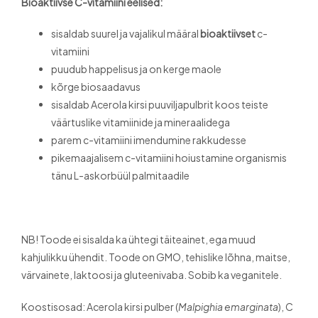
Bioaktiivse C-vitamiini eelised:
sisaldab suurel ja vajalikul määral
bioaktiivset
c-
vitamiini
puudub happelisus ja on kerge maole
kõrge biosaadavus
sisaldab Acerola kirsi puuviljapulbrit koos teiste
väärtuslike vitamiinide ja mineraalidega
parem c-vitamiini imendumine rakkudesse
pikemaajalisem c-vitamiini hoiustamine organismis
tänu L-askorbüül palmitaadile
NB! Toode ei sisalda ka ühtegi täiteainet, ega muud
kahjulikku ühendit. Toode on GMO, tehislike lõhna, maitse,
värvainete, laktoosi ja gluteenivaba. Sobib ka veganitele.
Koostisosad: Acerola kirsi pulber (
Malpighia emarginata
), C