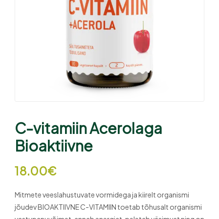
C-vitamiin Acerolaga
Bioaktiivne
18.00
€
Mitmete veeslahustuvate vormidega ja kiirelt organismi
jõudev BIOAKTIIVNE C-VITAMIIN toetab tõhusalt organismi
vastupanuvõimet, annab energiat, peletab väsimust ning on