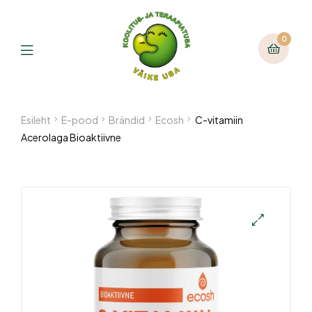
0
Esileht
E-pood
Brändid
Ecosh
C-vitamiin
Acerolaga Bioaktiivne
🔍