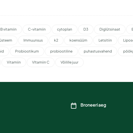
B vitamiin
C-vitamiin
cytoplan
D3
Diglütsinaat
üsteem
Immuunsus
k2
koensüüm
Letsitiin
Lipo
aid
Probiootikum
probiootiline
puhastusvahend
pöök
Vitamiin
VItamiin C
Võilille juur
Broneeri aeg