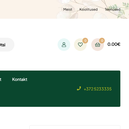
Meist
Koolitused
Teenused
0
0
0.00
€
tsi
t
Kontakt
+372 5233335