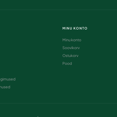
MINU KONTO
Minu konto
Soovikorv
Ostukorv
Pood
ingimused
imused