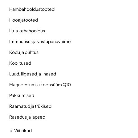
Hambahooldustooted
Hooajatooted
Ilu ja kehahooldus
Immuunsus ja vastupanuvõime
Kodu ja puhtus
Koolitused
Luud, liigesed ja lihased
Magneesium ja koensüüm Q10
Pakkumised
Raamatud ja trükised
Rasedus ja lapsed
Viibrikud