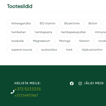
Tootesildid
Ashwagandha
B12 vitamiin
Bioaktiivne
Biotiin
hambahari
hambapasta
hambapesupulber
immuns
looduslik
Magneesium
Moringa
Niatsiin
nord
superior source
suuhooldus
tsink
viljakusmonitor
HELISTA MEILE:
JÄLGI MEID
+372 5233335
+372 56937667