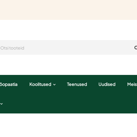
O
opaatia
Koolitused
Teenused
Uudised
Meis