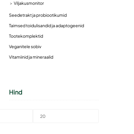
Viljakusmonitor
Seedetrakt ja probiootikumid
Taimsed toidulisandid ja adaptogeenid
Tootekomplektid
Veganitele sobiv
Vitamiinid ja mineraalid
Hind