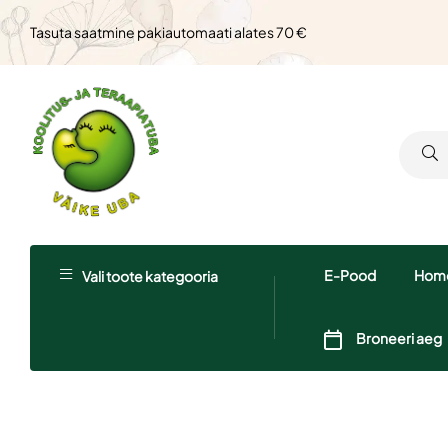
Tasuta saatmine pakiautomaati alates 70 €
E-Pood
Homö
Vali toote kategooria
Broneeri aeg