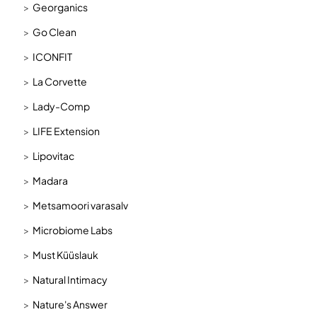
Georganics
Go Clean
ICONFIT
La Corvette
Lady-Comp
LIFE Extension
Lipovitac
Madara
Metsamoori varasalv
Microbiome Labs
Must Küüslauk
Natural Intimacy
Nature's Answer