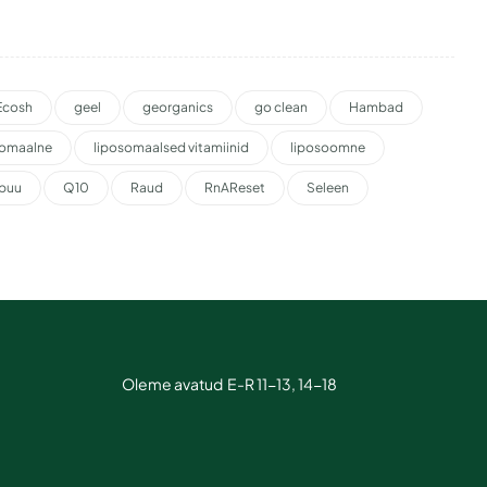
Ecosh
geel
georganics
go clean
Hambad
somaalne
liposomaalsed vitamiinid
liposoomne
puu
Q10
Raud
RnAReset
Seleen
Oleme avatud E-R 11-13, 14-18