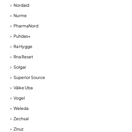
Nordaid
Nurme
PharmaNord
Puhdas+
Ra Hygge
Rna Reset
Solgar
Superior Source
Väike Uba
Vogel
Weleda
Zechsal
Zinuz