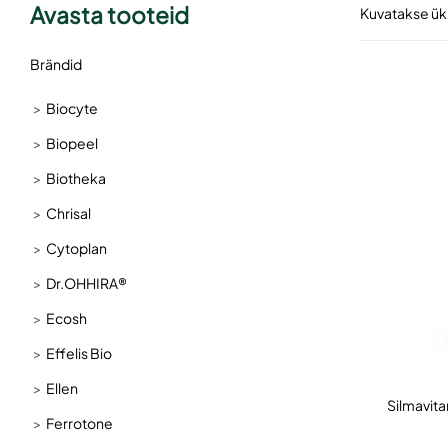
Avasta tooteid
Kuvatakse ük
Brändid
Biocyte
Biopeel
Biotheka
Chrisal
Cytoplan
Dr.OHHIRA®
Ecosh
Effelis Bio
Ellen
Silmavita
Ferrotone