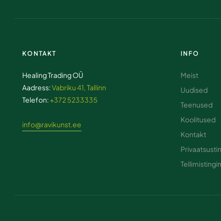
KONTAKT
INFO
Healing Trading OÜ
Meist
Aadress:
Vabriku 41, Tallinn
Uudised
Telefon:
+372 5233335
Teenused
Koolitused
info@ravikunst.ee
Kontakt
Privaatsust
Tellimisting