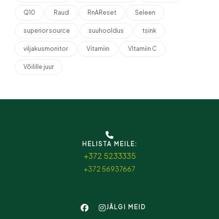
Q10
Raud
RnAReset
Seleen
superior source
suuhooldus
tsink
viljakusmonitor
Vitamiin
VItamiin C
Võilille juur
HELISTA MEILE:
+372 5233335
+372 56937667
JÄLGI MEID