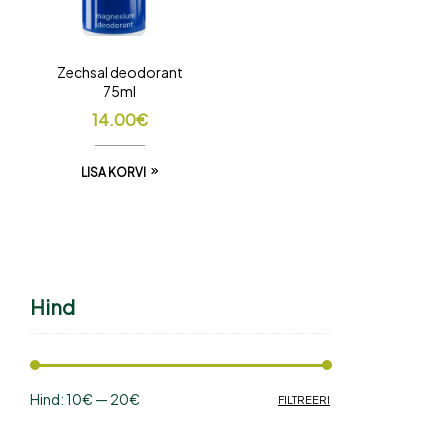
Zechsal deodorant
75ml
14.00
€
LISA KORVI
Hind
Hind:
10€
—
20€
FILTREERI