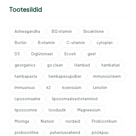
Tootesildid
Ashwagandha
B12 vitamiin
Bioaktiivne
Biotiin
B vitamiin
C-vitamiin
cytoplan
D3
Diglütsinaat
Ecosh
geel
georganics
go clean
Hambad
hambahari
hambapasta
hambapesupulber
immunsüsteem
Immuunsus
k2
koensüüm
Letsitiin
Liposomaalne
liposomaalsed vitamiinid
liposoomne
looduslik
Magneesium
Moringa
Niatsiin
nordaid
Probiootikum
probiootiline
puhastusvahend
pöökpuu